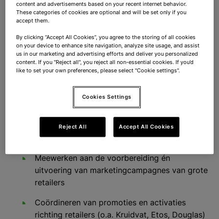
content and advertisements based on your recent internet behavior.
Je werkt nauw samen met marketing, sales en
These categories of cookies are optional and will be set only if you
retailpartners en krijgt inzicht in hoe commerciële
accept them.
beslissingen worden gemaakt van assortiment en
By clicking “Accept All Cookies”, you agree to the storing of all cookies
pricing tot campagnes en activaties.
on your device to enhance site navigation, analyze site usage, and assist
us in our marketing and advertising efforts and deliver you personalized
content. If you "Reject all", you reject all non-essential cookies. If you’d
like to set your own preferences, please select "Cookie settings".
Wat ga je doen?
Cookies Settings
Geen dag is hetzelfde. Je houdt je onder andere
Reject All
Accept All Cookies
bezig met:
Meewerken aan de voorbereiding én
uitvoering van marketingcampagnes van grote
retailers
Coördineren van promoties en activaties
richting retailers (o.a. Kruidvat, Etos, Douglas)