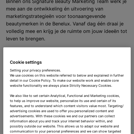
Binnen ons Signature Beauty Marketing Team werk je
mee aan de ontwikkeling én uitvoering van
marketingstrategieën voor toonaangevende
beautymerken in de Benelux. Vanaf dag één draai je
volledig mee en krijg je de ruimte om jouw ideeën tot
leven te brengen.
Cookie settings
Jouw impact
Setting your privacy preferences.
We use cookies on this website referred to below and explained in further
detail in our Cookie Policy. To make our website work and enable core
Als Assistent Product Manager Stagiair(e) werk je
website functionality we always place Strictly Necessary Cookies.
actief mee aan het managen van een breed portfolio
We also like to set certain Analytical, Functional and Marketing cookies,
aan parfum- en cosmeticamerken. Je draagt bij aan
to help us improve our website, personalize its use and certain of its
features, and to understand which content visitors value most. Targeting/
campagnes, analyses en activaties die daadwerkelijk
advertising cookies are used to offer you personalized content and
zichtbaar zijn in de markt (online en in-store bij grote
advertisements. With these cookies we and our partners can collect
information about you and track your internet behavior within, and
retailers).
possibly outside our website. This allows us to adapt our website and
communication to your personal preferences and we can show targeted