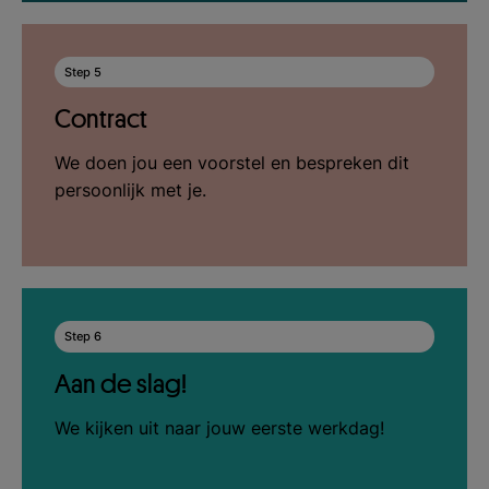
Step 5
Contract
We doen jou een voorstel en bespreken dit
persoonlijk met je.
Step 6
Aan de slag!
We kijken uit naar jouw eerste werkdag!